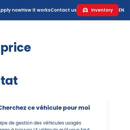
Apply now
How it works
Contact us
Inventory
EN
 price
tat
Cherchez ce véhicule pour moi
uipe de gestion des véhicules usagés
age à trouver LE véhicule qu’il vous faut