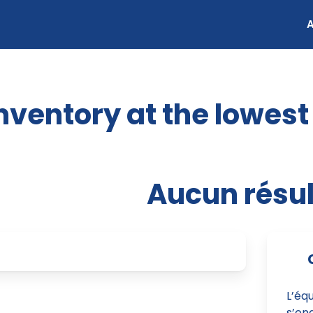
nventory at the lowest
Aucun résul
L’éq
s’eng