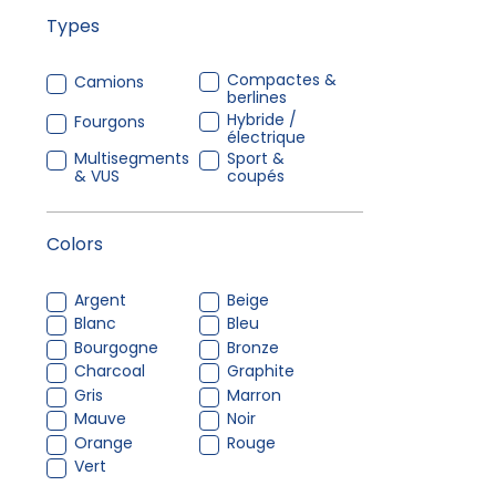
Types
Compactes &
Camions
berlines
Hybride /
Fourgons
électrique
Multisegments
Sport &
& VUS
coupés
Colors
Argent
Beige
Blanc
Bleu
Bourgogne
Bronze
Charcoal
Graphite
Gris
Marron
Mauve
Noir
Orange
Rouge
Vert