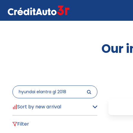
Our i
Sort by new arrival
Filter