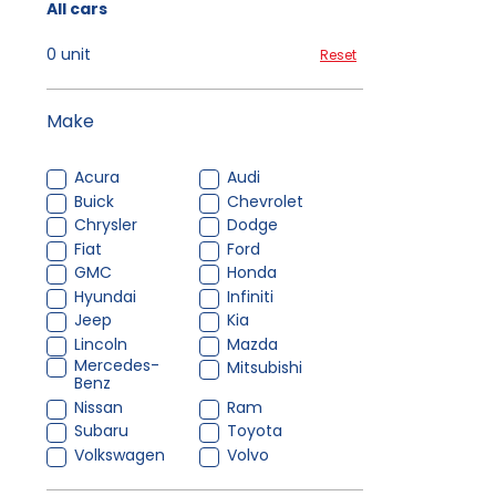
All cars
0 unit
Reset
Make
Acura
Audi
Buick
Chevrolet
Chrysler
Dodge
Fiat
Ford
GMC
Honda
Hyundai
Infiniti
Jeep
Kia
Lincoln
Mazda
Mercedes-
Mitsubishi
Benz
Nissan
Ram
Subaru
Toyota
Volkswagen
Volvo