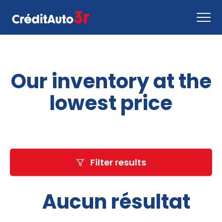
Apply now
Our inventory at the
How it works
Contact us
lowest price
Inventory
EN
Filter results
Aucun résultat