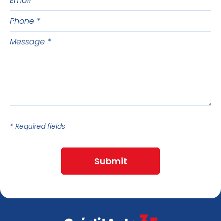
name
Phone
Message
* Required fields
Submit