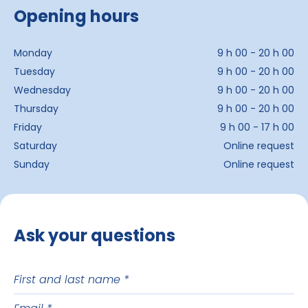
Opening hours
Monday
9 h 00 - 20 h 00
Tuesday
9 h 00 - 20 h 00
Wednesday
9 h 00 - 20 h 00
Thursday
9 h 00 - 20 h 00
Friday
9 h 00 - 17 h 00
Saturday
Online request
Sunday
Online request
Ask your questions
First
and
Email
last