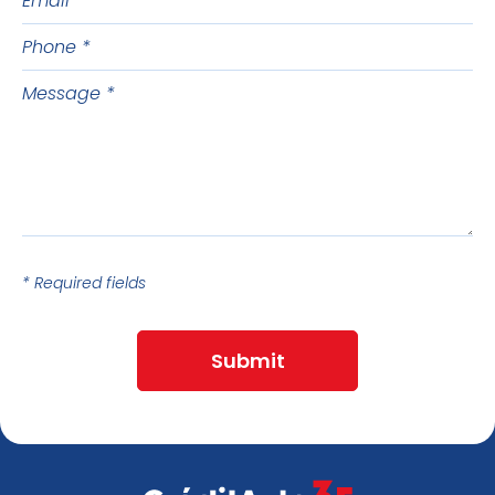
name
Phone
Message
* Required fields
Submit