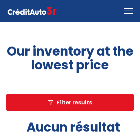
Apply now
Our inventory at the
How it works
Contact us
lowest price
Inventory
EN
Filter results
Aucun résultat