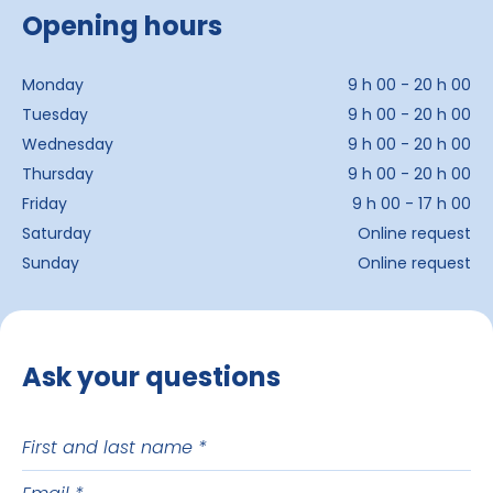
Opening hours
Monday
9 h 00 - 20 h 00
Tuesday
9 h 00 - 20 h 00
Wednesday
9 h 00 - 20 h 00
Thursday
9 h 00 - 20 h 00
Friday
9 h 00 - 17 h 00
Saturday
Online request
Sunday
Online request
Ask your questions
First
and
Email
last