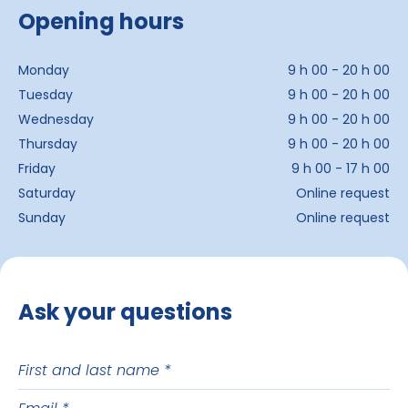
Opening hours
Monday
9 h 00 - 20 h 00
Tuesday
9 h 00 - 20 h 00
Wednesday
9 h 00 - 20 h 00
Thursday
9 h 00 - 20 h 00
Friday
9 h 00 - 17 h 00
Saturday
Online request
Sunday
Online request
Ask your questions
First
and
Email
last