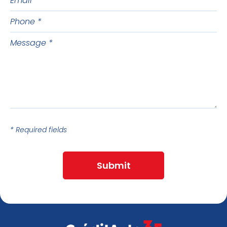
name
Phone
Message
* Required fields
Submit