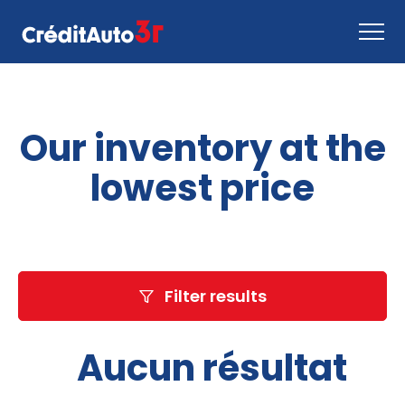
Apply now
Our inventory at the
How it works
Contact us
lowest price
Inventory
EN
Filter results
Aucun résultat