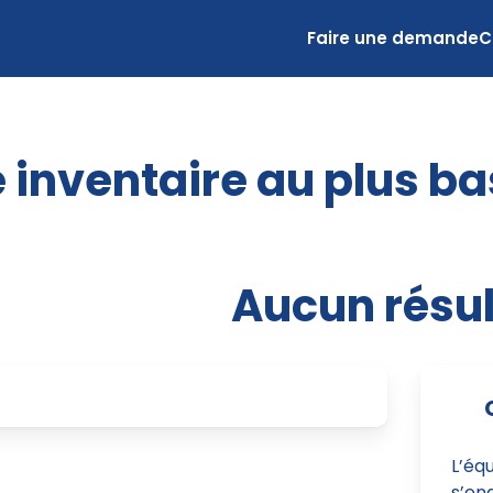
Faire une demande
C
 inventaire au plus ba
Aucun résul
L’éq
s’eng