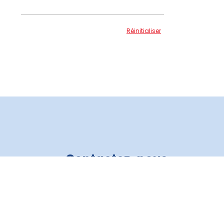
Réinitialiser
Contactez-nous
Crédit Auto 3R
819 805-6821