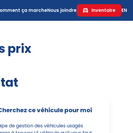
omment ça marche
Nous joindre
Inventaire
EN
s prix
tat
Cherchez ce véhicule pour moi
uipe de gestion des véhicules usagés
age à trouver LE véhicule qu’il vous faut