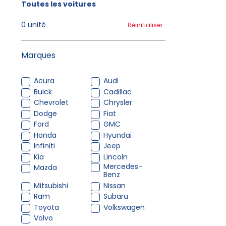
Toutes les voitures
0 unité
Réinitialiser
Marques
Acura
Audi
Buick
Cadillac
Chevrolet
Chrysler
Dodge
Fiat
Ford
GMC
Honda
Hyundai
Infiniti
Jeep
Kia
Lincoln
Mercedes-
Mazda
Benz
Mitsubishi
Nissan
Ram
Subaru
Toyota
Volkswagen
Volvo