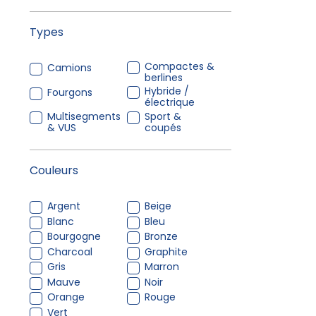
Types
Compactes &
Camions
berlines
Hybride /
Fourgons
électrique
Multisegments
Sport &
& VUS
coupés
Couleurs
Argent
Beige
Blanc
Bleu
Bourgogne
Bronze
Charcoal
Graphite
Gris
Marron
Mauve
Noir
Orange
Rouge
Vert