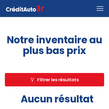
Faire une demande
Notre inventaire au
Comment ça marche
Nous joindre
plus bas prix
Inventaire
EN
Filtrer les résultats
Aucun résultat