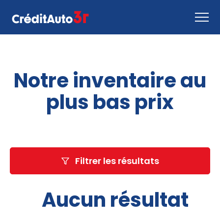
Faire une demande
Notre inventaire au
Comment ça marche
Nous joindre
plus bas prix
Inventaire
EN
Filtrer les résultats
Aucun résultat