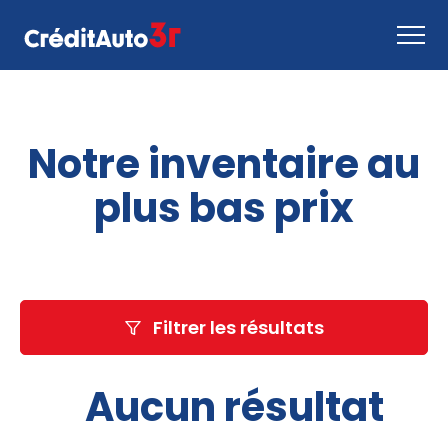
Faire une demande
Notre inventaire au
Comment ça marche
Nous joindre
plus bas prix
Inventaire
EN
Filtrer les résultats
Aucun résultat