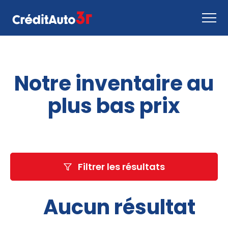
Faire une demande
Notre inventaire au
Comment ça marche
Nous joindre
plus bas prix
Inventaire
EN
Filtrer les résultats
Aucun résultat