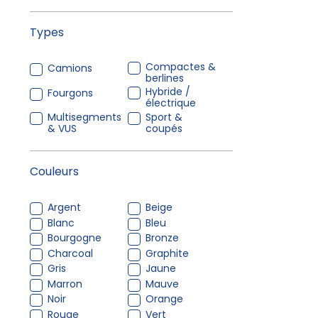
Types
Compactes &
Camions
berlines
Hybride /
Fourgons
électrique
Multisegments
Sport &
& VUS
coupés
Couleurs
Argent
Beige
Blanc
Bleu
Bourgogne
Bronze
Charcoal
Graphite
Gris
Jaune
Marron
Mauve
Noir
Orange
Rouge
Vert