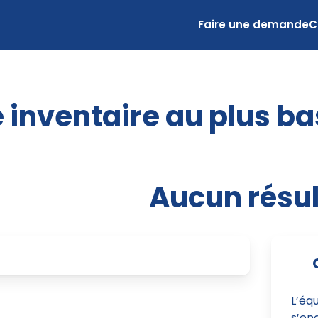
Faire une demande
C
 inventaire au plus ba
Aucun résul
L’éq
s’eng