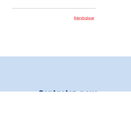
Réinitialiser
Contactez-nous
Crédit Auto 3R
819 805-6821