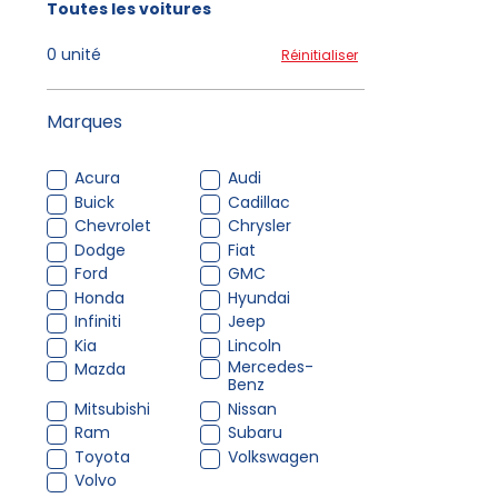
Toutes les voitures
0 unité
Réinitialiser
Marques
Acura
Audi
Buick
Cadillac
Chevrolet
Chrysler
Dodge
Fiat
Ford
GMC
Honda
Hyundai
Infiniti
Jeep
Kia
Lincoln
Mercedes-
Mazda
Benz
Mitsubishi
Nissan
Ram
Subaru
Toyota
Volkswagen
Volvo