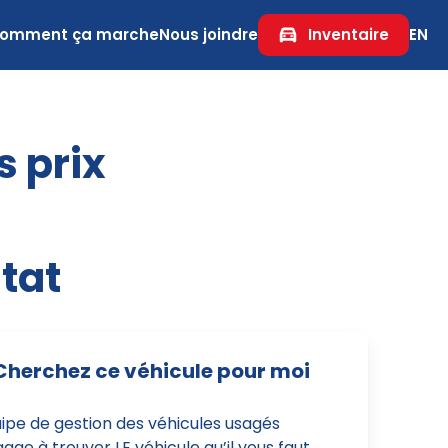
omment ça marche
Nous joindre
Inventaire
EN
s prix
tat
Cherchez ce véhicule pour moi
uipe de gestion des véhicules usagés
age à trouver LE véhicule qu’il vous faut