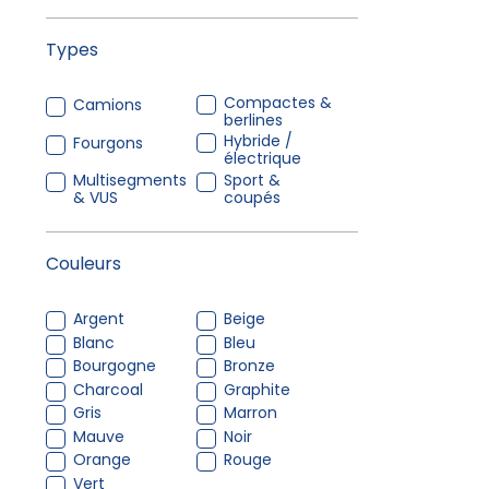
Types
Compactes &
Camions
berlines
Hybride /
Fourgons
électrique
Multisegments
Sport &
& VUS
coupés
Couleurs
Argent
Beige
Blanc
Bleu
Bourgogne
Bronze
Charcoal
Graphite
Gris
Marron
Mauve
Noir
Orange
Rouge
Vert