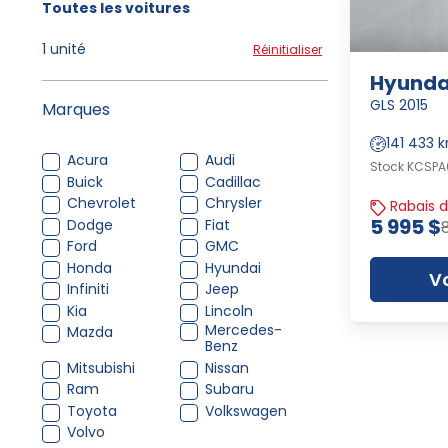
Toutes les voitures
1 unité
Réinitialiser
Hyundai
GLS 2015
Marques
141 433 
Acura
Audi
Stock KCSPA
Buick
Cadillac
Chevrolet
Chrysler
Rabais d
5 995 $
Dodge
Fiat
Ford
GMC
Honda
Hyundai
Vo
Infiniti
Jeep
Kia
Lincoln
Mercedes-
Mazda
Benz
Mitsubishi
Nissan
Ram
Subaru
Toyota
Volkswagen
Volvo