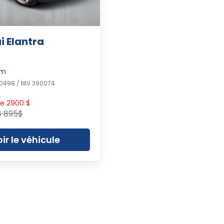
 Elantra
km
0498 / NIV 390074
e 2900 $
8 895$
ir le véhicule