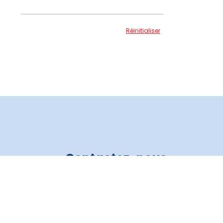
Réinitialiser
Contactez-nous
Crédit Auto 3R
819 805-6821