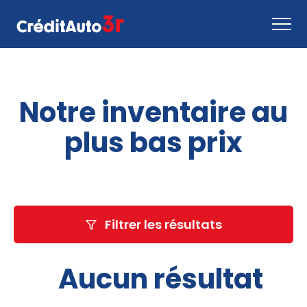
Faire une demande
Notre inventaire au
Comment ça marche
Nous joindre
plus bas prix
Inventaire
EN
Filtrer les résultats
Aucun résultat