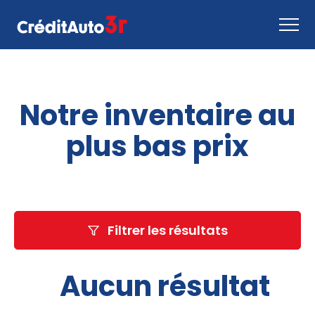
Faire une demande
Notre inventaire au
Comment ça marche
Nous joindre
plus bas prix
Inventaire
EN
Filtrer les résultats
Aucun résultat