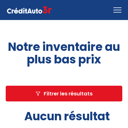
Faire une demande
Notre inventaire au
Comment ça marche
Nous joindre
plus bas prix
Inventaire
EN
Filtrer les résultats
Aucun résultat