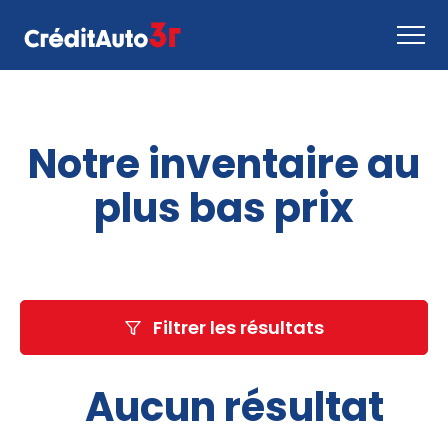
Faire une demande
Notre inventaire au
Comment ça marche
Nous joindre
plus bas prix
Inventaire
EN
Filtrer les résultats
Aucun résultat