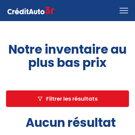
Faire une demande
Notre inventaire au
Comment ça marche
Nous joindre
plus bas prix
Inventaire
EN
Filtrer les résultats
Aucun résultat