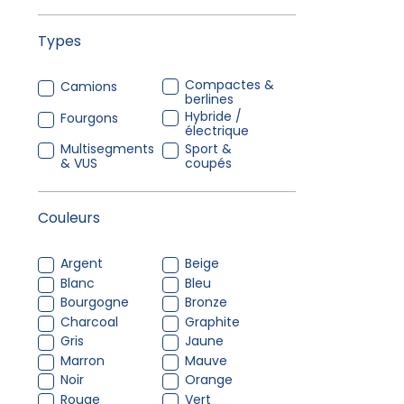
Types
Compactes &
Camions
berlines
Hybride /
Fourgons
électrique
Multisegments
Sport &
& VUS
coupés
Couleurs
Argent
Beige
Blanc
Bleu
Bourgogne
Bronze
Charcoal
Graphite
Gris
Jaune
Marron
Mauve
Noir
Orange
Rouge
Vert