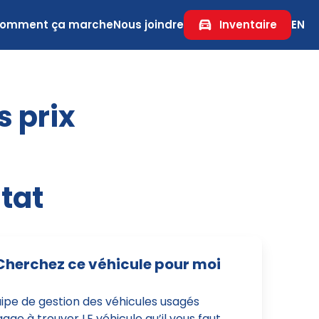
omment ça marche
Nous joindre
Inventaire
EN
s prix
tat
Cherchez ce véhicule pour moi
uipe de gestion des véhicules usagés
age à trouver LE véhicule qu’il vous faut