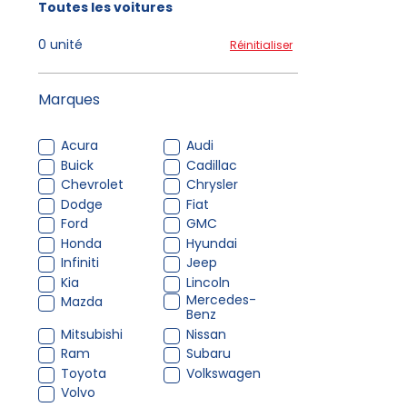
Toutes les voitures
0 unité
Réinitialiser
Marques
Acura
Audi
Buick
Cadillac
Chevrolet
Chrysler
Dodge
Fiat
Ford
GMC
Honda
Hyundai
Infiniti
Jeep
Kia
Lincoln
Mercedes-
Mazda
Benz
Mitsubishi
Nissan
Ram
Subaru
Toyota
Volkswagen
Volvo