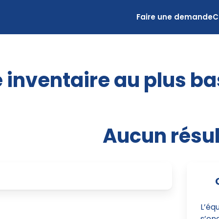
Faire une demande
C
 inventaire au plus ba
Aucun résul
L’éq
s’eng