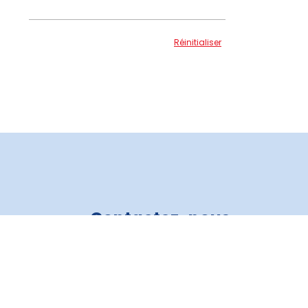
Réinitialiser
Contactez-nous
Crédit Auto 3R
819 805-6821