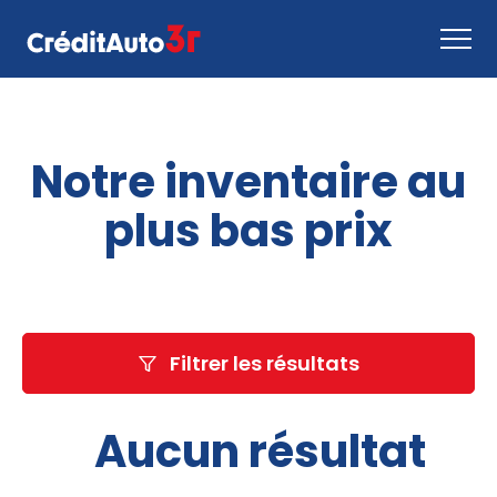
Faire une demande
Notre inventaire au
Comment ça marche
Nous joindre
plus bas prix
Inventaire
EN
Filtrer les résultats
Aucun résultat