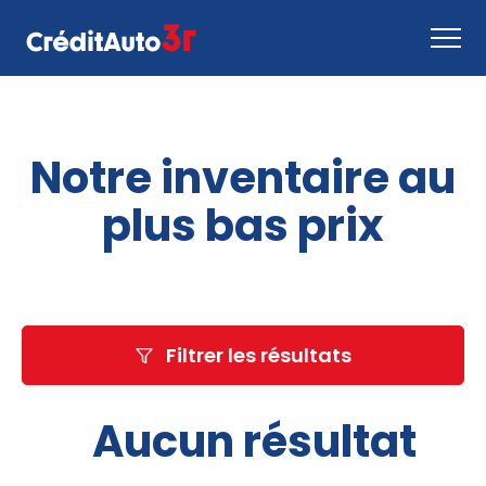
Faire une demande
Notre inventaire au
Comment ça marche
Nous joindre
plus bas prix
Inventaire
EN
Filtrer les résultats
Aucun résultat