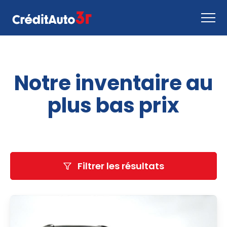
Faire une demande
Notre inventaire au
Comment ça marche
Nous joindre
plus bas prix
Inventaire
EN
Filtrer les résultats