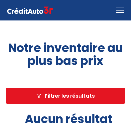
Faire une demande
Notre inventaire au
Comment ça marche
Nous joindre
plus bas prix
Inventaire
EN
Filtrer les résultats
Aucun résultat