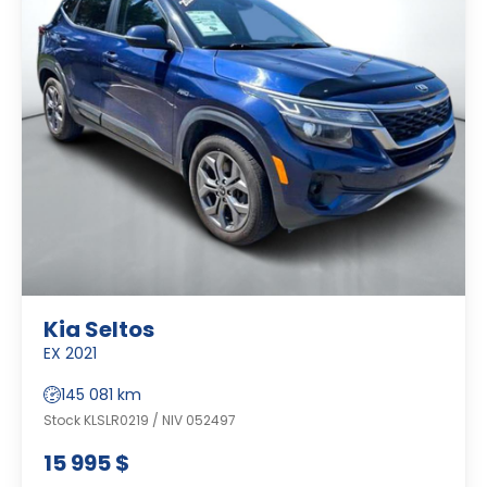
Kia Seltos
EX 2021
145 081 km
Stock KLSLR0219 / NIV 052497
15 995 $