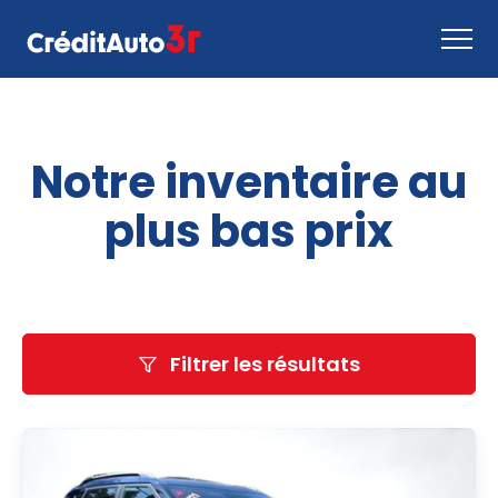
Faire une demande
Notre inventaire au
Comment ça marche
Nous joindre
plus bas prix
Inventaire
EN
Filtrer les résultats