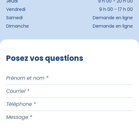
Jeudi
9 h 00 - 20 h 00
Vendredi
9 h 00 - 17 h 00
Samedi
Demande en ligne
Dimanche
Demande en ligne
Posez vos questions
Prénom
et
Courriel
nom
Téléphone
Message