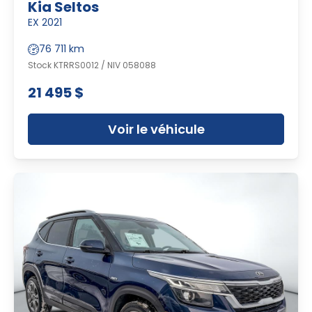
Kia Seltos
EX 2021
76 711 km
Stock KTRRS0012 / NIV 058088
21 495 $
Voir le véhicule