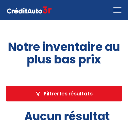
Faire une demande
Notre inventaire au
Comment ça marche
Nous joindre
plus bas prix
Inventaire
EN
Filtrer les résultats
Aucun résultat