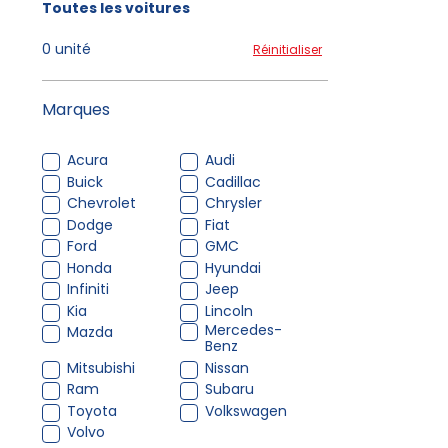
Toutes les voitures
0 unité
Réinitialiser
Marques
Acura
Audi
Buick
Cadillac
Chevrolet
Chrysler
Dodge
Fiat
Ford
GMC
Honda
Hyundai
Infiniti
Jeep
Kia
Lincoln
Mercedes-
Mazda
Benz
Mitsubishi
Nissan
Ram
Subaru
Toyota
Volkswagen
Volvo