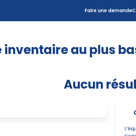
Faire une demande
C
 inventaire au plus ba
Aucun résul
L’éq
s’eng