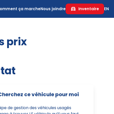
omment ça marche
Nous joindre
Inventaire
EN
s prix
tat
Cherchez ce véhicule pour moi
uipe de gestion des véhicules usagés
age à trouver LE véhicule qu’il vous faut