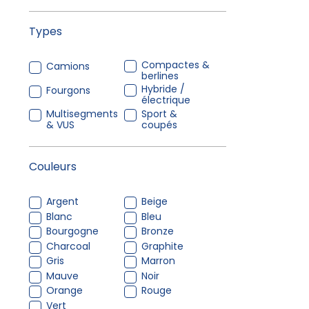
Types
Compactes &
Camions
berlines
Hybride /
Fourgons
électrique
Multisegments
Sport &
& VUS
coupés
Couleurs
Argent
Beige
Blanc
Bleu
Bourgogne
Bronze
Charcoal
Graphite
Gris
Marron
Mauve
Noir
Orange
Rouge
Vert