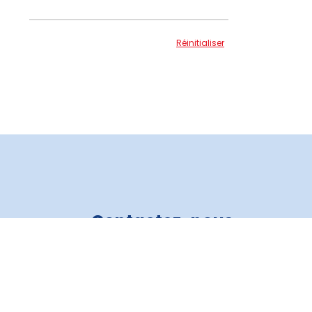
Réinitialiser
Contactez-nous
Crédit Auto 3R
819 805-6821