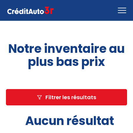
Faire une demande
Notre inventaire au
Comment ça marche
Nous joindre
plus bas prix
Inventaire
EN
Filtrer les résultats
Aucun résultat