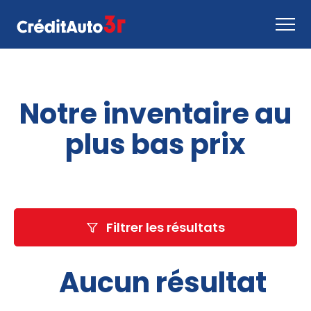
Faire une demande
Notre inventaire au
Comment ça marche
Nous joindre
plus bas prix
Inventaire
EN
Filtrer les résultats
Aucun résultat