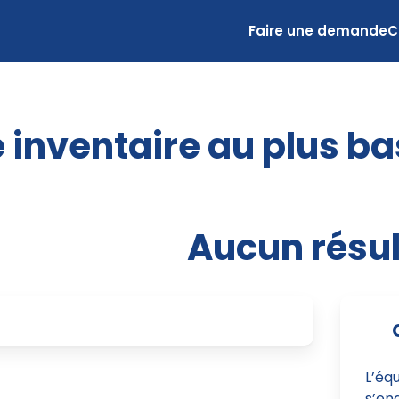
Faire une demande
C
 inventaire au plus ba
Aucun résul
L’éq
s’eng