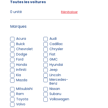
Toutes les voitures
0 unité
Réinitialiser
Marques
Acura
Audi
Buick
Cadillac
Chevrolet
Chrysler
Dodge
Fiat
Ford
GMC
Honda
Hyundai
Infiniti
Jeep
Kia
Lincoln
Mercedes-
Mazda
Benz
Mitsubishi
Nissan
Ram
Subaru
Toyota
Volkswagen
Volvo