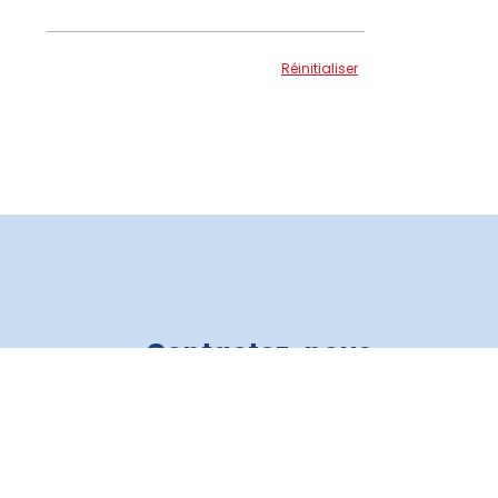
Réinitialiser
Contactez-nous
Crédit Auto 3R
819 805-6821