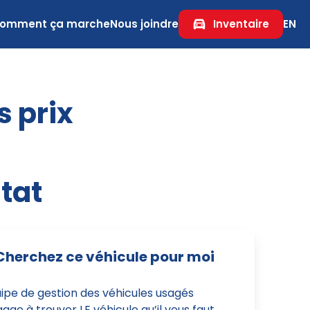
omment ça marche
Nous joindre
Inventaire
EN
s prix
tat
Cherchez ce véhicule pour moi
uipe de gestion des véhicules usagés
age à trouver LE véhicule qu’il vous faut