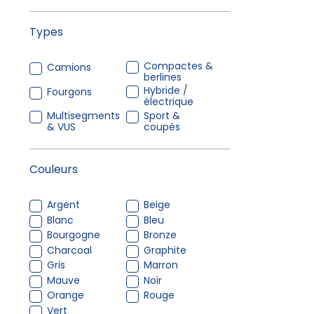
Types
Compactes &
Camions
berlines
Hybride /
Fourgons
électrique
Multisegments
Sport &
& VUS
coupés
Couleurs
Argent
Beige
Blanc
Bleu
Bourgogne
Bronze
Charcoal
Graphite
Gris
Marron
Mauve
Noir
Orange
Rouge
Vert