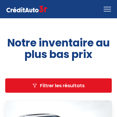
Faire une demande
Notre inventaire au
Comment ça marche
Nous joindre
plus bas prix
Inventaire
EN
Filtrer les résultats