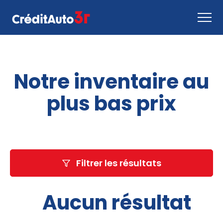
Faire une demande
Notre inventaire au
Comment ça marche
Nous joindre
plus bas prix
Inventaire
EN
Filtrer les résultats
Aucun résultat