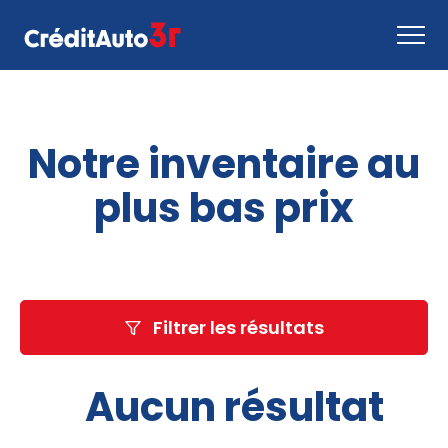
Faire une demande
Notre inventaire au
Comment ça marche
Nous joindre
plus bas prix
Inventaire
EN
Filtrer les résultats
Aucun résultat