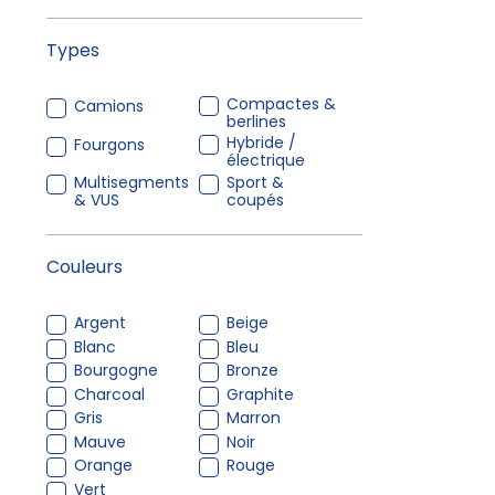
Types
Compactes &
Camions
berlines
Hybride /
Fourgons
électrique
Multisegments
Sport &
& VUS
coupés
Couleurs
Argent
Beige
Blanc
Bleu
Bourgogne
Bronze
Charcoal
Graphite
Gris
Marron
Mauve
Noir
Orange
Rouge
Vert