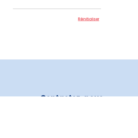
Réinitialiser
Contactez-nous
Crédit Auto 3R
819 805-6821