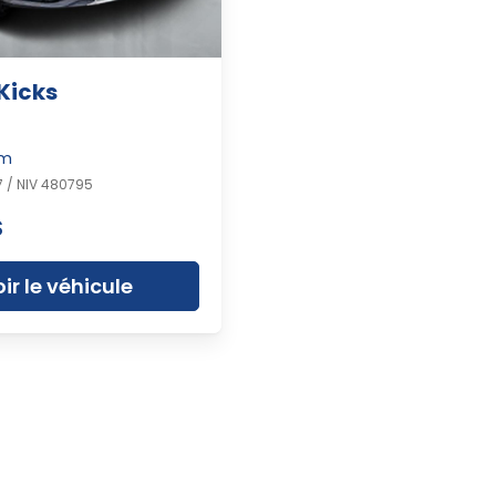
Kicks
km
 / NIV 480795
$
ir le véhicule