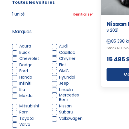
Toutes les voitures
1 unité
Réinitialiser
Nissan 
S 2021
Marques
85 398 
Acura
Audi
Stock NF0527
Buick
Cadillac
15 495 
Chevrolet
Chrysler
Dodge
Fiat
Ford
GMC
Vo
Honda
Hyundai
Infiniti
Jeep
Kia
Lincoln
Mercedes-
Mazda
Benz
Mitsubishi
Nissan
Ram
Subaru
Toyota
Volkswagen
Volvo