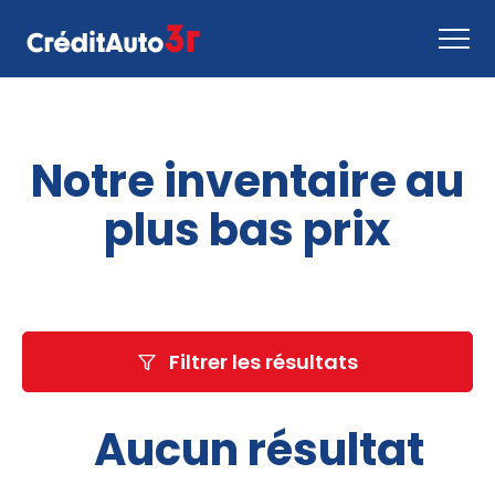
Faire une demande
Notre inventaire au
Comment ça marche
Nous joindre
plus bas prix
Inventaire
EN
Filtrer les résultats
Aucun résultat