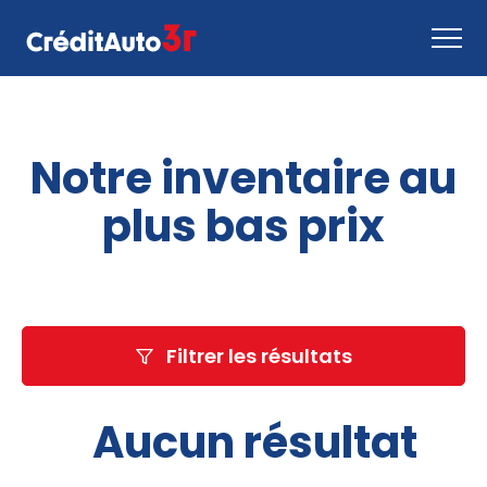
Faire une demande
Notre inventaire au
Comment ça marche
Nous joindre
plus bas prix
Inventaire
EN
Filtrer les résultats
Aucun résultat