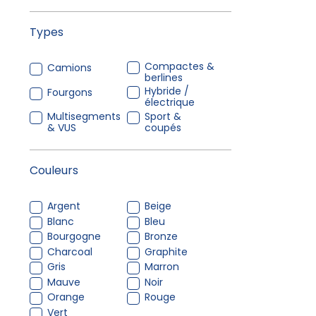
Types
Compactes &
Camions
berlines
Hybride /
Fourgons
électrique
Multisegments
Sport &
& VUS
coupés
Couleurs
Argent
Beige
Blanc
Bleu
Bourgogne
Bronze
Charcoal
Graphite
Gris
Marron
Mauve
Noir
Orange
Rouge
Vert