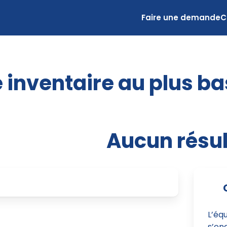
Faire une demande
C
 inventaire au plus ba
Aucun résul
L’éq
s’eng