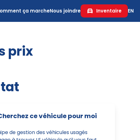
omment ça marche
Nous joindre
Inventaire
EN
s prix
tat
Cherchez ce véhicule pour moi
uipe de gestion des véhicules usagés
age à trouver LE véhicule qu’il vous faut