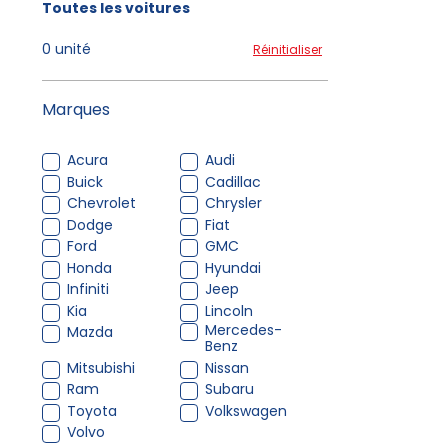
Toutes les voitures
0 unité
Réinitialiser
Marques
Acura
Audi
Buick
Cadillac
Chevrolet
Chrysler
Dodge
Fiat
Ford
GMC
Honda
Hyundai
Infiniti
Jeep
Kia
Lincoln
Mercedes-
Mazda
Benz
Mitsubishi
Nissan
Ram
Subaru
Toyota
Volkswagen
Volvo