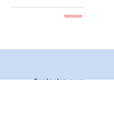
Réinitialiser
Contactez-nous
Crédit Auto 3R
819 805-6821