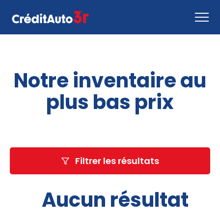
Faire une demande
Notre inventaire au
Comment ça marche
Nous joindre
plus bas prix
Inventaire
EN
Filtrer les résultats
Aucun résultat