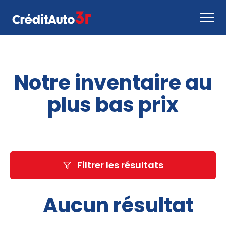
Faire une demande
Notre inventaire au
Comment ça marche
Nous joindre
plus bas prix
Inventaire
EN
Filtrer les résultats
Aucun résultat