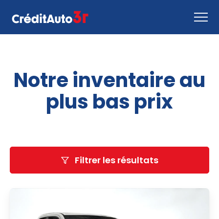
Faire une demande
Notre inventaire au
Comment ça marche
Nous joindre
plus bas prix
Inventaire
EN
Filtrer les résultats