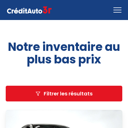
Faire une demande
Notre inventaire au
Comment ça marche
Nous joindre
plus bas prix
Inventaire
EN
Filtrer les résultats