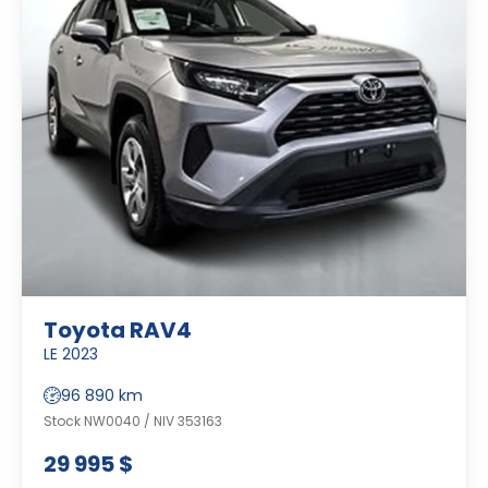
Toyota RAV4
LE 2023
96 890 km
Stock NW0040 / NIV 353163
29 995 $