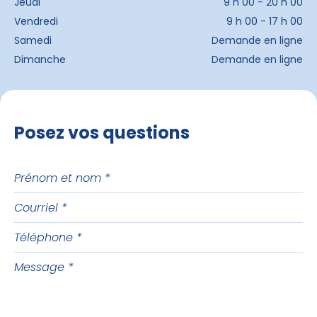
Jeudi
9 h 00 - 20 h 00
Vendredi
9 h 00 - 17 h 00
Samedi
Demande en ligne
Dimanche
Demande en ligne
Posez vos questions
Prénom
et
Courriel
nom
Téléphone
Message