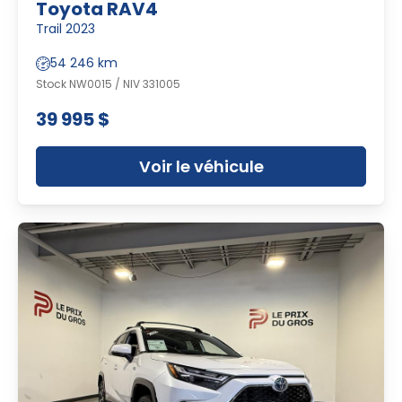
Toyota RAV4
Trail 2023
54 246 km
Stock NW0015 / NIV 331005
39 995 $
Voir le véhicule