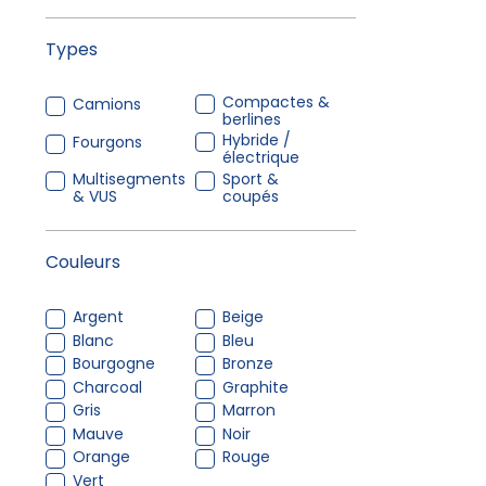
Types
Compactes &
Camions
berlines
Hybride /
Fourgons
électrique
Multisegments
Sport &
& VUS
coupés
Couleurs
Argent
Beige
Blanc
Bleu
Bourgogne
Bronze
Charcoal
Graphite
Gris
Marron
Mauve
Noir
Orange
Rouge
Vert