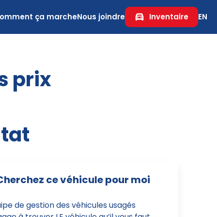
omment ça marche
Nous joindre
Inventaire
EN
s prix
tat
Cherchez ce véhicule pour moi
uipe de gestion des véhicules usagés
age à trouver LE véhicule qu’il vous faut