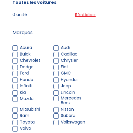
Toutes les voitures
0 unité
Réinitialiser
Marques
Acura
Audi
Buick
Cadillac
Chevrolet
Chrysler
Dodge
Fiat
Ford
GMC
Honda
Hyundai
Infiniti
Jeep
Kia
Lincoln
Mercedes-
Mazda
Benz
Mitsubishi
Nissan
Ram
Subaru
Toyota
Volkswagen
Volvo