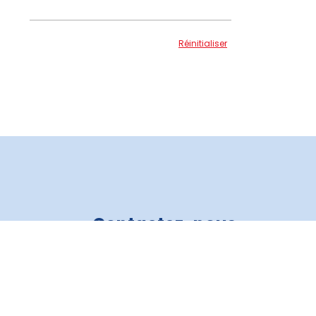
Réinitialiser
Contactez-nous
Crédit Auto 3R
819 805-6821