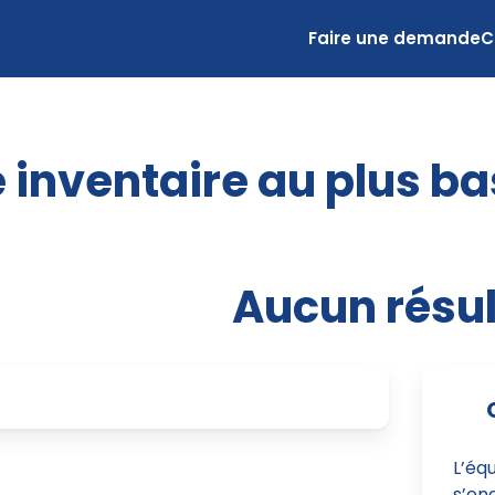
Faire une demande
C
 inventaire au plus ba
Aucun résul
L’éq
s’eng