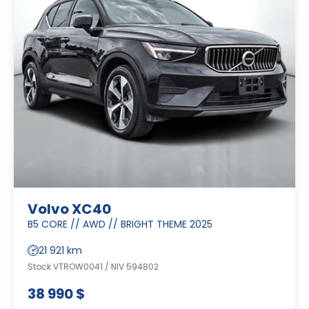
Volvo XC40
B5 CORE // AWD // BRIGHT THEME 2025
21 921 km
Stock VTROW0041 / NIV 594802
38 990 $