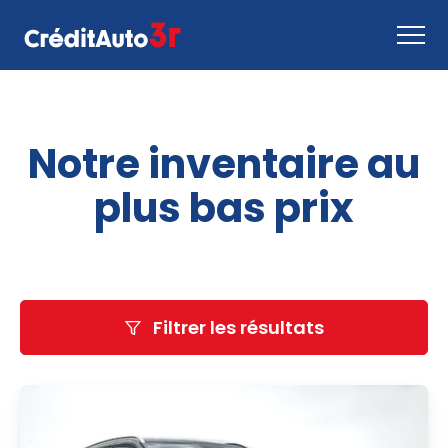
Faire une demande
Notre inventaire au
Comment ça marche
Nous joindre
plus bas prix
Inventaire
EN
Filtrer les résultats