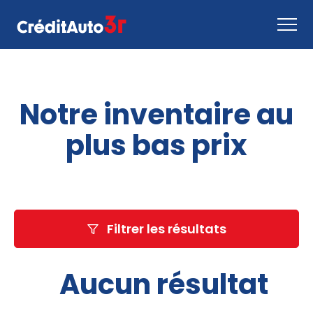
Faire une demande
Notre inventaire au
Comment ça marche
Nous joindre
plus bas prix
Inventaire
EN
Filtrer les résultats
Aucun résultat