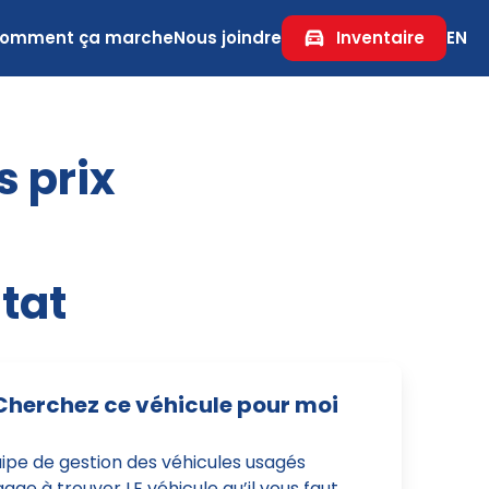
omment ça marche
Nous joindre
Inventaire
EN
s prix
tat
Cherchez ce véhicule pour moi
uipe de gestion des véhicules usagés
age à trouver LE véhicule qu’il vous faut