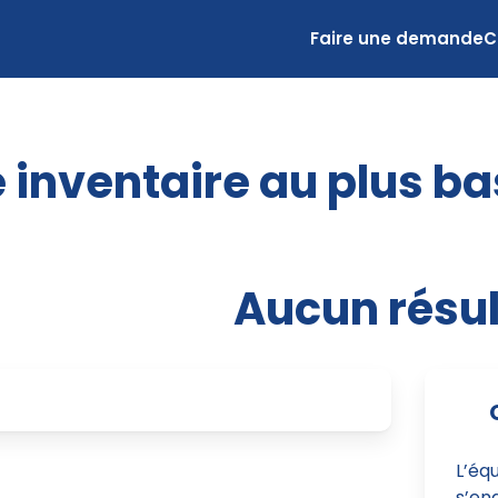
Faire une demande
C
 inventaire au plus ba
Aucun résul
L’éq
s’eng