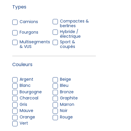
Types
Compactes &
Camions
berlines
Hybride /
Fourgons
électrique
Multisegments
Sport &
& VUS
coupés
Couleurs
Argent
Beige
Blanc
Bleu
Bourgogne
Bronze
Charcoal
Graphite
Gris
Marron
Mauve
Noir
Orange
Rouge
Vert