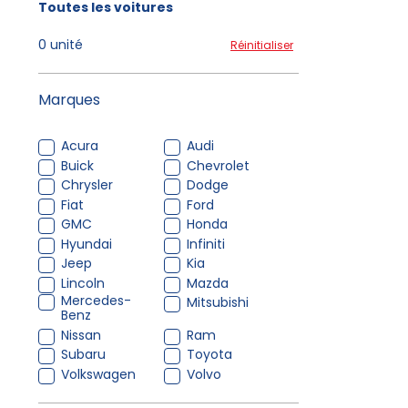
Toutes les voitures
0 unité
Réinitialiser
Marques
Acura
Audi
Buick
Chevrolet
Chrysler
Dodge
Fiat
Ford
GMC
Honda
Hyundai
Infiniti
Jeep
Kia
Lincoln
Mazda
Mercedes-
Mitsubishi
Benz
Nissan
Ram
Subaru
Toyota
Volkswagen
Volvo