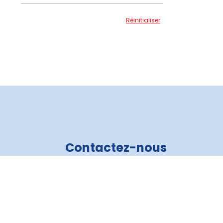
Réinitialiser
Contactez-nous
Crédit Auto 3R
819 805-6821