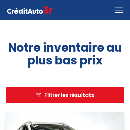
Faire une demande
Notre inventaire au
Comment ça marche
Nous joindre
plus bas prix
Inventaire
EN
Filtrer les résultats