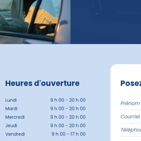
Heures d'ouverture
Pose
Prénom
Lundi
9 h 00 - 20 h 00
et
Mardi
9 h 00 - 20 h 00
Courriel
nom
Mercredi
9 h 00 - 20 h 00
Jeudi
9 h 00 - 20 h 00
Téléph
Vendredi
9 h 00 - 17 h 00
Messag