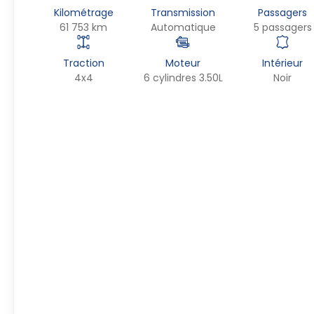
Kilométrage
Transmission
Passagers
61 753 km
Automatique
5 passagers
Traction
Moteur
Intérieur
4x4
6 cylindres 3.50L
Noir