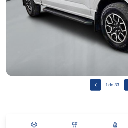
1
de 33