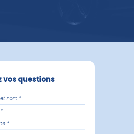
z vos questions
one
e