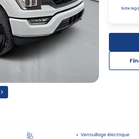
Note léga
Advenant
et des ac
vitre en 
informati
de notre 
Fi
Verrouillage électrique