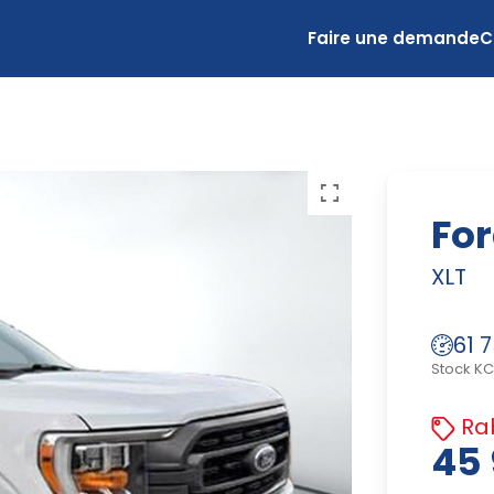
Faire une demande
C
For
XLT
61 
Stock K
Rab
45 