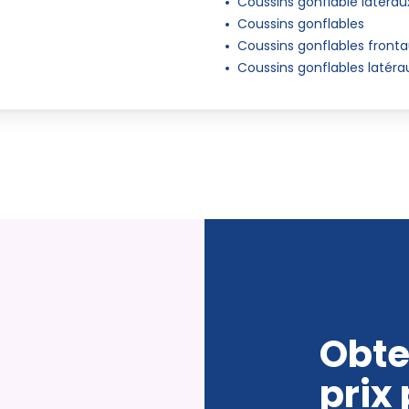
Coussins gonflable latérau
Coussins gonflables
Coussins gonflables front
Coussins gonflables latéra
Obte
prix