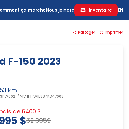
omment ça marche
Nous joindre
Inventaire
EN
Partager
Imprimer
d F-150 2023
753 km
CSPW0021
/
NIV 1FTFW1E88PKD47068
ais de 6400 $
995 $
52 395$