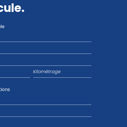
cule.
le
Kilométrage
tions