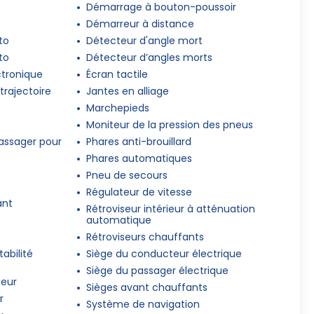
Démarrage à bouton-poussoir
Démarreur à distance
to
Détecteur d'angle mort
to
Détecteur d’angles morts
ctronique
Écran tactile
trajectoire
Jantes en alliage
Marchepieds
Moniteur de la pression des pneus
assager pour
Phares anti-brouillard
Phares automatiques
Pneu de secours
Régulateur de vitesse
ant
Rétroviseur intérieur à atténuation
automatique
Rétroviseurs chauffants
abilité
Siège du conducteur électrique
Siège du passager électrique
teur
Sièges avant chauffants
r
Système de navigation