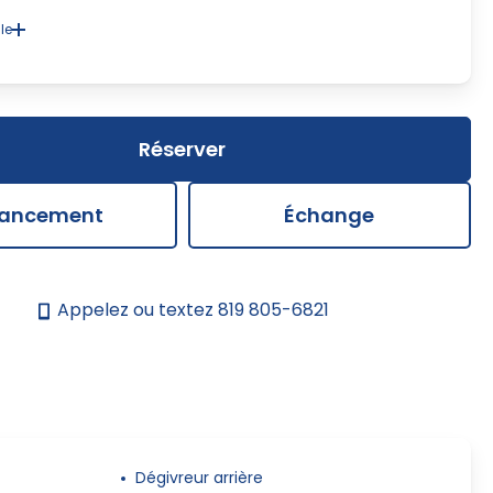
le
 une disparité dans le prix ou la description des composantes
cessoires du véhicule qui est présenté sur notre site, la feuille de
concession prévaudra. Nous nous efforçons d'offrir une
on à jour et précise, mais il peut y avoir des erreurs qui sont hors
contrôle.
Réserver
nancement
Échange
Appelez ou textez
819 805-6821
Dégivreur arrière