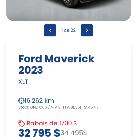
1
de 22
Ford Maverick
2023
XLT
16 262 km
Stock DNDX166
/
NIV 3FTTW8E35PRA45717
Rabais de 1700 $
32 795 $
34 495$