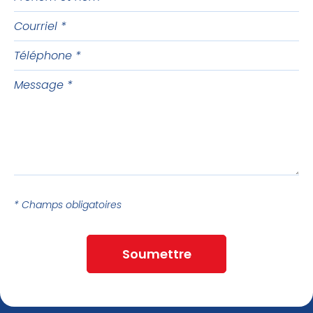
et
Courriel
nom
Téléphone
Message
* Champs obligatoires
Soumettre