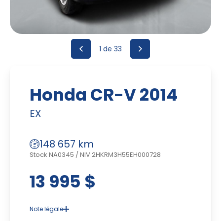
1
de 33
Honda CR-V 2014
EX
148 657 km
Stock NA0345
/
NIV 2HKRM3H55EH000728
13 995 $
Note légale
Advenant une disparité dans le prix ou la description