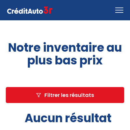
Faire une demande
Notre inventaire au
Comment ça marche
Nous joindre
plus bas prix
Inventaire
EN
Filtrer les résultats
Aucun résultat