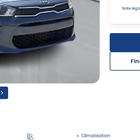
Note léga
Advenant
et des ac
vitre en 
informati
de notre 
Fi
Climatisation