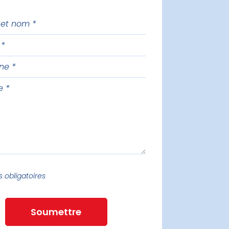
one
e
 obligatoires
Soumettre