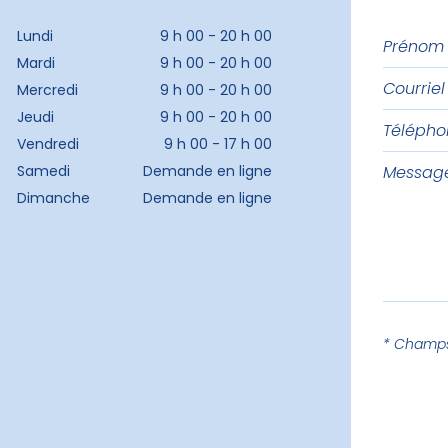
Prénom
Lundi
9 h 00 - 20 h 00
et
Mardi
9 h 00 - 20 h 00
Courriel
nom
Mercredi
9 h 00 - 20 h 00
Jeudi
9 h 00 - 20 h 00
Téléph
Vendredi
9 h 00 - 17 h 00
Messag
Samedi
Demande en ligne
Dimanche
Demande en ligne
* Champs