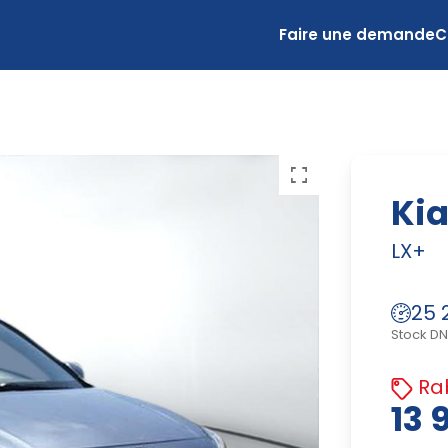
Faire une demande
C
Kia
LX+
25 
Stock D
Rab
13 