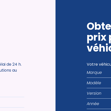
Obte
prix
véhi
ai de 24 h.
Votre véhicu
Marque
tutions au
Modèle
Version
Année