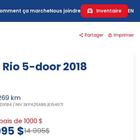
omment ça marche
Nous joindre
Inventaire
EN
Partager
Imprimer
 Rio 5-door 2018
269 km
NDX184
/
NIV 3KPA25AB6JE154071
ais de 1000 $
995 $
14 995$