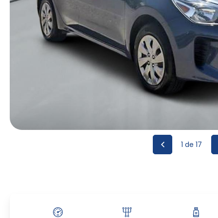
1
de 17