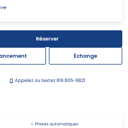
le
 une disparité dans le prix ou la description des composantes
cessoires du véhicule qui est présenté sur notre site, la feuille de
concession prévaudra. Nous nous efforçons d'offrir une
on à jour et précise, mais il peut y avoir des erreurs qui sont hors
contrôle.
Réserver
nancement
Échange
Appelez ou textez
819 805-6821
Phares automatiques