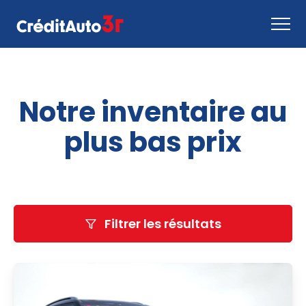
Faire une demande
Notre inventaire au
Comment ça marche
Nous joindre
plus bas prix
Inventaire
EN
Filtrer les résultats