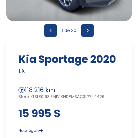
1
de 30
Kia Sportage 2020
LX
118 216 km
Stock KLSLR0168
/
NIV KNDPM3AC3L7744426
15 995 $
Note légale
Advenant une disparité dans le prix ou la description